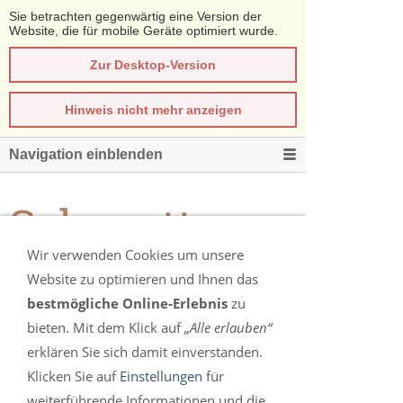
Sie betrachten gegenwärtig eine Version der
Website, die für mobile Geräte optimiert wurde.
Zur Desktop-Version
Hinweis nicht mehr anzeigen
Navigation einblenden
Salzgrotte
Wir verwenden Cookies um unsere
SO LÄUFT ES AB:
Website zu optimieren und Ihnen das
bestmögliche Online-Erlebnis
zu
Sie liegen bekleidet auf bequemen Liegen und
bieten. Mit dem Klick auf
„Alle erlauben“
hören leise Entspannungsmusik. Eine Sitzung
erklären Sie sich damit einverstanden.
dauert 45 Minuten und beginnt immer zur
Klicken Sie auf
Einstellungen
für
vollen Stunde. Empfehlenswert ist der Besuch
weiterführende Informationen und die