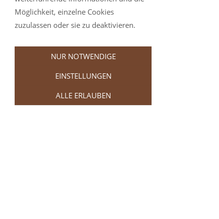
ein bis zwei und bei akuten Beschwerden drei
Möglichkeit, einzelne Cookies
bis vier Mal pro Woche.
zuzulassen oder sie zu deaktivieren.
Bitte vereinbaren Sie einen Termin.
NUR NOTWENDIGE
BILDER AUS DER SALZGROTTE
EINSTELLUNGEN
ALLE ERLAUBEN